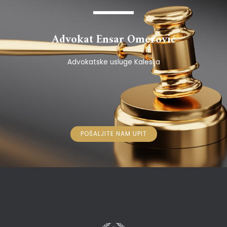
Advokat Ensar Omerović
Advokatske usluge Kalesija
POŠALJITE NAM UPIT