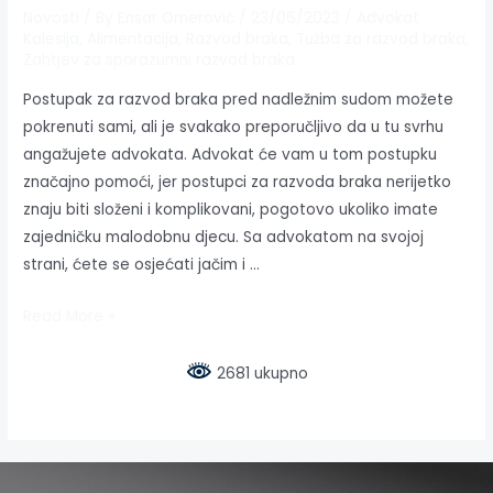
Novosti
/ By
Ensar Omerović
/
23/06/2023
/
Advokat
Kalesija
,
Alimentacija
,
Razvod braka
,
Tužba za razvod braka
,
Zahtjev za sporazumni razvod braka
Postupak za razvod braka pred nadležnim sudom možete
pokrenuti sami, ali je svakako preporučljivo da u tu svrhu
angažujete advokata. Advokat će vam u tom postupku
značajno pomoći, jer postupci za razvoda braka nerijetko
znaju biti složeni i komplikovani, pogotovo ukoliko imate
zajedničku malodobnu djecu. Sa advokatom na svojoj
strani, ćete se osjećati jačim i …
Read More »
2681 ukupno