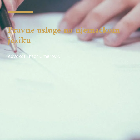
Pravne usluge na njemačkom
jeziku
Advokat Ensar Omerović