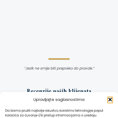
”Jezik ne smije biti prepreka do pravde.”
Recenzije naših klijenata
Upravljajte saglasnostima
[trustindex no-registration=google]
Da bismo pružili najbolje iskustvo, koristimo tehnologije poput
kolačića za čuvanje i/ili pristup informacijama o uređaju.