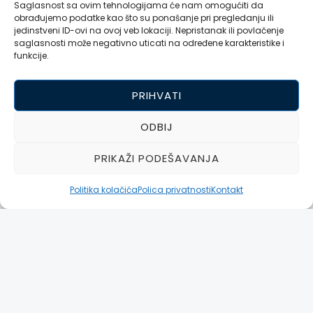
Saglasnost sa ovim tehnologijama će nam omogućiti da
obrađujemo podatke kao što su ponašanje pri pregledanju ili
jedinstveni ID-ovi na ovoj veb lokaciji. Nepristanak ili povlačenje
saglasnosti može negativno uticati na određene karakteristike i
funkcije.
PRIHVATI
ODBIJ
PRIKAŽI PODEŠAVANJA
Politika kolačića
Polica privatnosti
Kontakt