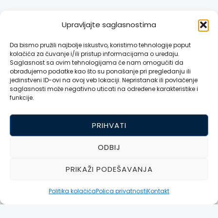
Upravljajte saglasnostima
Da bismo pružili najbolje iskustvo, koristimo tehnologije poput
kolačića za čuvanje i/ili pristup informacijama o uređaju.
Saglasnost sa ovim tehnologijama će nam omogućiti da
obrađujemo podatke kao što su ponašanje pri pregledanju ili
jedinstveni ID-ovi na ovoj veb lokaciji. Nepristanak ili povlačenje
saglasnosti može negativno uticati na određene karakteristike i
funkcije.
PRIHVATI
ODBIJ
PRIKAŽI PODEŠAVANJA
Politika kolačića
Polica privatnosti
Kontakt