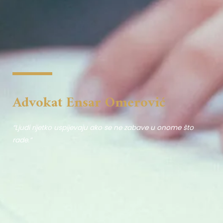
Advokat Ensar Omerović
“Ljudi rijetko uspijevaju ako se ne zabave u onome što
rade.”