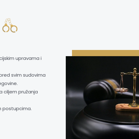
icijskim upravama i
 pred svim sudovima
egovine.
a ciljem pružanja
nim postupcima.