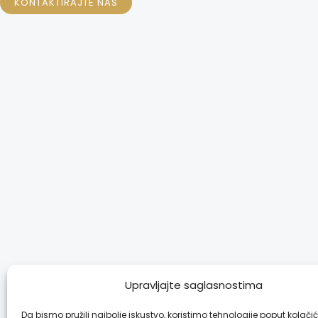
KONTAKTIRAJTE NAS
Upravljajte saglasnostima
Da bismo pružili najbolje iskustvo, koristimo tehnologije poput kolači