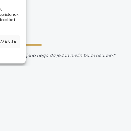
su
Nepristanak
ristike i
ŠAVANJA
h prođe nekažnjeno nego da jedan nevin bude osuđen.”
ije naših klijenata