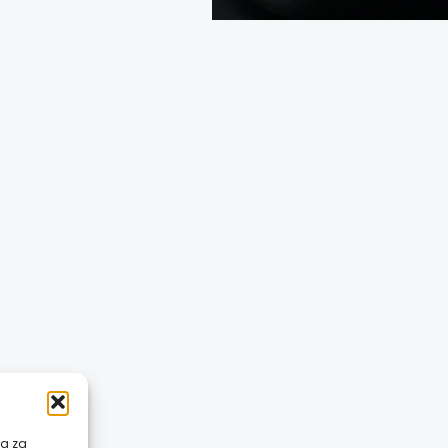
ća za