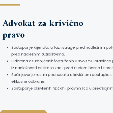
Advokat za krivično
pravo
Zastupanje klijenata u fazi istrage pred nadležnim pol
pred nadležnim tužilaštvima.
Odbrana osumnjičenih/optuženih u svojstvu branioca
iz nadležnosti entiteta kao i pred Sudom Bosne i Herc
Sačinjavanje raznih podnesaka u krivičnom postupku s
efikasne odbrane.
Zastupanje okrivljenih fizičkih i pravnih lica u prekršaj