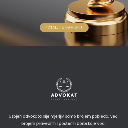
POŠALJITE NAM UPIT
Uspjeh advokata nije mjerljiv samo brojem pobjeda, već i
brojem pravednih i poštenih borbi koje vodi!