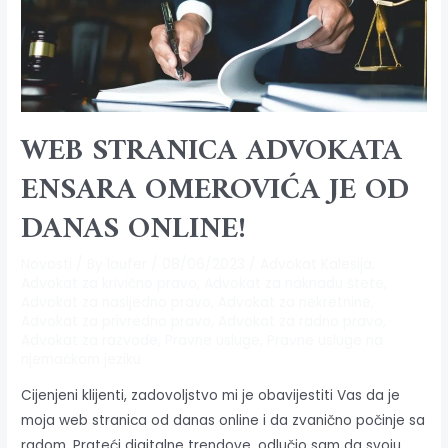
WEB STRANICA ADVOKATA
ENSARA OMEROVIĆA JE OD
DANAS ONLINE!
Novosti
/ By
laufer
/
08/06/2023
/
Advokat Kalesija
,
Advokat za krivično pravo
,
Advokat za naknadu štete
,
Advokat za nasljedno pravo
,
Advokat za nekretnine
,
Advokat za privredno pravo
,
Advokat za radno pravo
,
Advokat za razvode
,
Pravne usluge
,
Pravne usluge na
njemačkom jeziku
Cijenjeni klijenti, zadovoljstvo mi je obavijestiti Vas da je
moja web stranica od danas online i da zvanično počinje sa
radom. Prateći digitalne trendove, odlučio sam da svoju