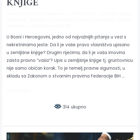
KNJIGE
Novosti
/ By
Ensar Omerović
/
23/05/2025
/
Advokat Ensar
Omerović
,
Advokat za nekretnine
,
Pravo vlasništva
,
Uknjižba
nekretnine
,
Zemljišne knjige BiH
U Bosni i Hercegovini, jedno od najvažnijih pitanja u vezi s
nekretninama jeste: Da li je vaše pravo vlasništva upisano
u zemljišne knjige? Drugim riječima, da li je vaša imovina
zaista pravno ”vaša”? Upis u zemljišnje knjige tj. gruntovnicu
nije samo običan korak. To je temelj pravne sigurnosti, u
skladu sa Zakonom o stvarnim pravima Federacije BiH …
Read More »
314 ukupno