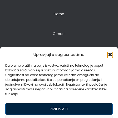
Home
O meni
Pravne usluge
Upravljajte saglasnostima
Da bismo pružili najbolje iskustvo, koristimo tehnologije poput
kolačića za čuvanje i/ili pristup informacijama o uređaju.
Blog
Saglasnost sa ovim tehnologijama će nam omogućiti da
obrađujemo podatke kao što su ponašanje pri pregledanju ili
jedinstveni ID-ovi na ovoj veb lokaciji. Nepristanak ili povlačenje
saglasnosti može negativno uticati na određene karakteristike i
Kontakt
funkcije.
PRIHVATI