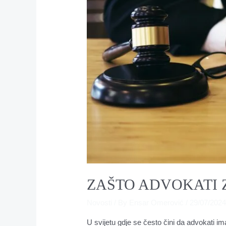
ZAŠTO ADVOKATI 
Novosti
/ By
Ensar Omerović
/
29/07/202
U svijetu gdje se često čini da advokati im