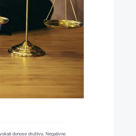
,
Advokat Kalesija
,
Advokat Tuzla
advokati donose društvu. Negativne