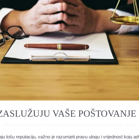
ZASLUŽUJU VAŠE POŠTOVANJE
4
/
#Advokat Bosna
,
#Poštovanje advokata
,
#Zaštitnik pravde i prava
aju lošu reputaciju, važno je razumjeti pravu ulogu i vrijednost koju 