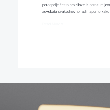
percepcije često proizilaze iz nerazumijev
advokata svakodnevno radi naporno kako bi z
Read More »