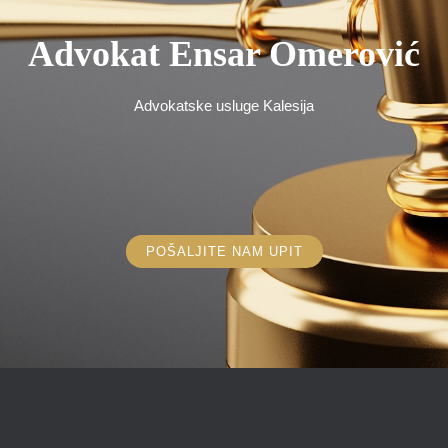
Advokat Ensar Omerović
Advokatske usluge Kalesija
POŠALJITE NAM UPIT