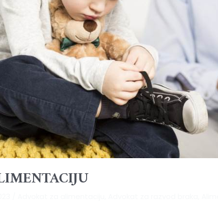
LIMENTACIJU
2023
/
Advokat za alimentaciju
,
Advokat za razvod braka
,
Alim