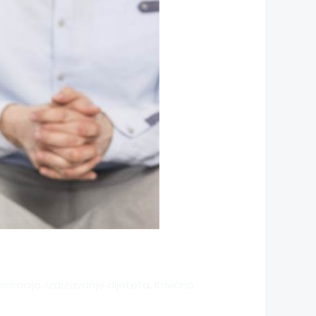
entacija
,
Izdržavanje dijeteta
,
Krivično