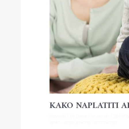
KAKO NAPLATITI A
Novosti
/ By
Ensar Omerović
/
28/11/
djelo - Izbjegavanje izdržavanja