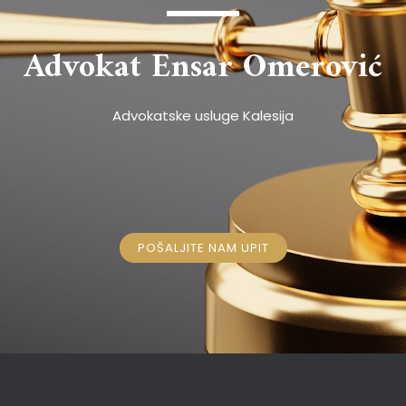
Advokat Ensar Omerović
Advokatske usluge Kalesija
POŠALJITE NAM UPIT