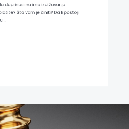
a doprinosi na ime izdržavanja
ite? Šta vam je činiti? Da li postoji
ju …