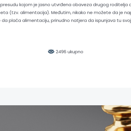
resudu kojom je jasno utvrđena obaveza drugog roditelja d
 (tzv. alimentacija). Međutim, nikako ne možete da je naplat
će da plaća alimentaciju, prinudno natjera da ispunjava tu svo
2496 ukupno