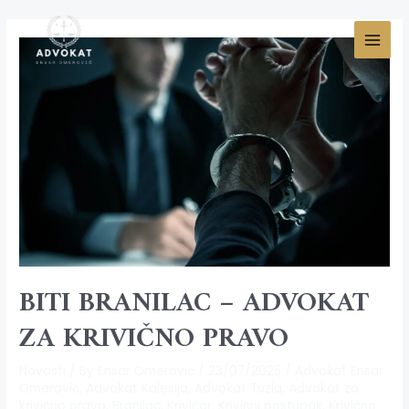
BITI BRANILAC – ADVOKAT
ZA KRIVIČNO PRAVO
Novosti
/ By
Ensar Omerović
/
23/07/2025
/
Advokat Ensar
Omerović
,
Advokat Kalesija
,
Advokat Tuzla
,
Advokat za
krivično pravo
,
Branilac
,
Krivičar
,
Krivični postupak
,
Krivično