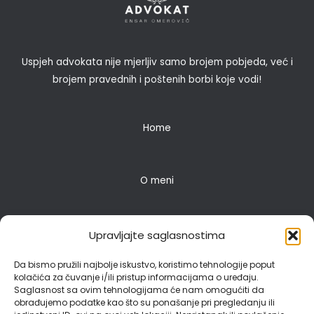
Uspjeh advokata nije mjerljiv samo brojem pobjeda, već i
brojem pravednih i poštenih borbi koje vodi!
Home
O meni
Pravne usluge
Upravljajte saglasnostima
Da bismo pružili najbolje iskustvo, koristimo tehnologije poput
kolačića za čuvanje i/ili pristup informacijama o uređaju.
Blog
Saglasnost sa ovim tehnologijama će nam omogućiti da
obrađujemo podatke kao što su ponašanje pri pregledanju ili