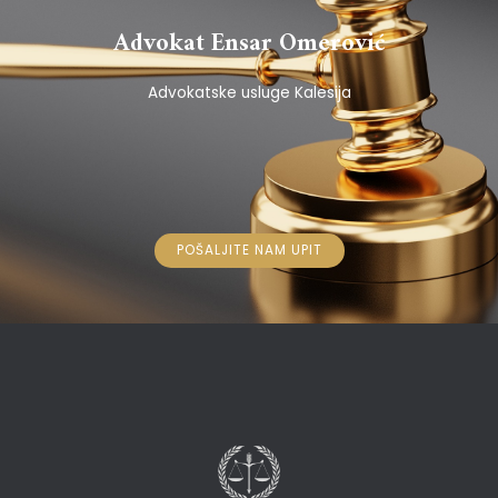
Advokat Ensar Omerović
Advokatske usluge Kalesija
POŠALJITE NAM UPIT